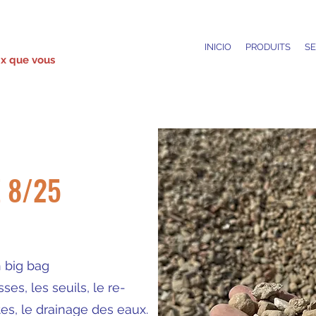
INICIO
PRODUITS
SE
ix que vous
 8/25
n big bag
es, les seuils, le re-
tes, le drainage des eaux.