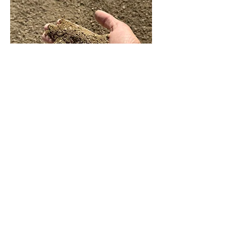
Service de grue
AVISO
POLITICA DE
LEGAL
COOKIES
Carretera Figueres a El Far d'Empordà, km